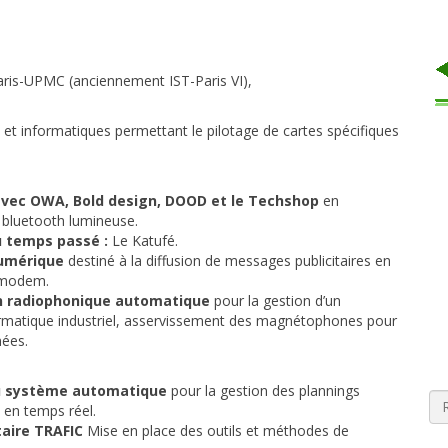
aris-UPMC (anciennement IST-Paris VI),
et informatiques permettant le pilotage de cartes spécifiques
 avec OWA, Bold design, DOOD et le Techshop
en
 bluetooth lumineuse.
u temps passé :
Le Katufé.
 numérique
destiné à la diffusion de messages publicitaires en
a modem.
ion radiophonique automatique
pour la gestion d’un
matique industriel, asservissement des magnétophones pour
nées.
du système automatique
pour la
gestion des plannings
s en temps réel.
taire TRAFIC
Mise en place des outils et méthodes de