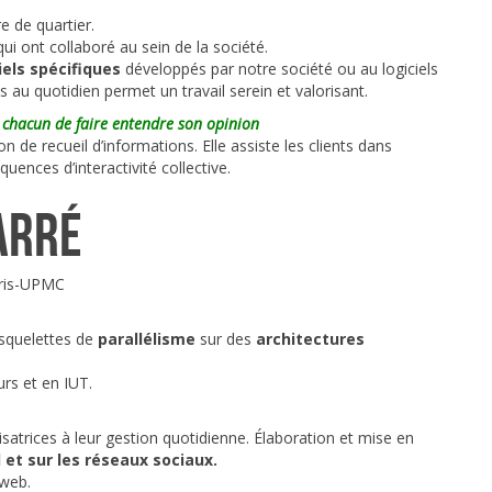
e de quartier.
i ont collaboré au sein de la société.
iels spécifiques
développés par notre société ou au logiciels
s au quotidien permet un travail serein et valorisant.
t chacun de faire entendre son opinion
on de recueil d’informations. Elle assiste les clients dans
quences d’interactivité collective.
arré
aris-UPMC
squelettes de
parallélisme
sur des
architectures
urs et en IUT.
isatrices à leur gestion quotidienne. Élaboration et mise en
et sur les réseaux sociaux.
 web.