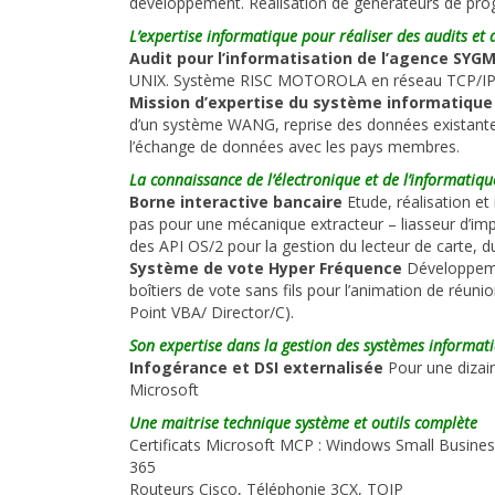
développement. Réalisation de générateurs de pr
L’expertise informatique pour réaliser des audits et 
Audit pour l’informatisation de l’agence SYG
UNIX. Système RISC MOTOROLA en réseau TCP/IP 
Mission d’expertise du système informatiq
d’un système WANG, reprise des données existante
l’échange de données avec les pays membres.
La connaissance de l’électronique et de l’informati
Borne interactive bancaire
Etude, réalisation e
pas pour une mécanique extracteur – liasseur d’i
des API OS/2 pour la gestion du lecteur de carte,
Système de vote Hyper Fréquence
Développeme
boîtiers de vote sans fils pour l’animation de réu
Point VBA/ Director/C).
Son expertise dans la gestion des systèmes informat
Infogérance et DSI externalisée
Pour une dizai
Microsoft
Une maitrise technique système et outils complète
Certificats Microsoft MCP : Windows Small Busines
365
Routeurs Cisco, Téléphonie 3CX, TOIP