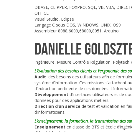
DBASE, CLIPPER, FOXPRO, SQL, VB, VBA, DIREC
OFFICE
Visual Studio, Eclipse
Langage C sous DOS, WINDOWS, UNIX, OS9
Assembleur 8088,6009,68000,8051, Arduino
Danielle Goldszt
Ingénieure, Mesure Contrôle Régulation, Polytech 
L’évaluation des besoins clients et l’ergonomie des s
Audit
des besoins des utilisateurs afin de formuler 
système d’information. Ces missions s’attachent aut
d’extraction pertinente de ces données. L’informat
Développement
d’interfaces utilisateurs et de do
données pour des applications métiers.
Direction d’un service
de test et validation en fai
d’informaticiens.
L’enseignement, la formation, la transmission des sa
Enseignement
en classe de BTS et école d’ingén