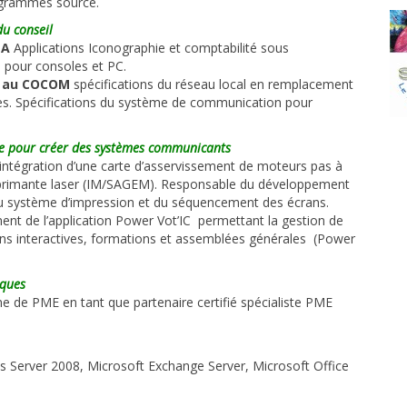
ogrammes source.
du conseil
MA
Applications Iconographie et comptabilité sous
pour consoles et PC.
ue au COCOM
spécifications du réseau local en remplacement
s.
Spécifications du système de communication pour
que pour créer des systèmes communicants
t intégration d’une carte d’asservissement de moteurs pas à
mprimante laser (IM/SAGEM). Responsable du développement
 du système d’impression et du séquencement des écrans.
nt de l’application Power Vot’IC permettant la gestion de
nions interactives, formations et assemblées générales (Power
iques
ne de PME en tant que partenaire certifié spécialiste PME
s Server 2008, Microsoft Exchange Server, Microsoft Office